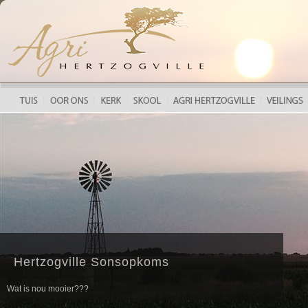
HERTZOGVILLE LANDBOUFEES 2018
Hertzogville Sonsopkoms
Wat is nou mooier???