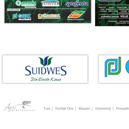
Tuis
|
Kontak Ons
|
Blaaier
|
Vrywaring
|
Privaath