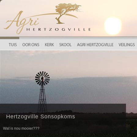
HERTZOGVILLE LANDBOUFEES 2018
Hertzogville Sonsopkoms
Wat is nou mooier???