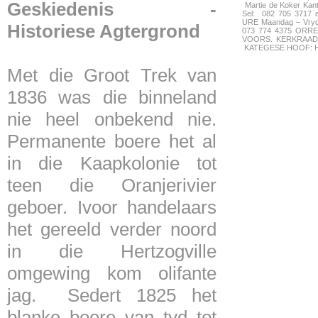
Geskiedenis -
Martie de Koker Kan
Sel: 082 705 3717 
URE Maandag – Vryd
Historiese Agtergrond
073 774 4375 ORREL
VOORS. KERKRAAD: 
KATEGESE HOOF: Hanr
Met die Groot Trek van
1836 was die binneland
nie heel onbekend nie.
Permanente boere het al
in die Kaapkolonie tot
teen die Oranjerivier
geboer. Ivoor handelaars
het gereeld verder noord
in die Hertzogville
omgewing kom olifante
jag. Sedert 1825 het
blanke boere van tyd tot