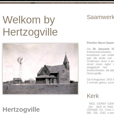
Welkom by
Saamwerk
Hertzogville
Primêre Skool Saam
Op
26 Januarie 1
Koekemoersfontein
inspekteur van ond
aan die einde van
Onderwys stuur ‘n jo
skool moes egter s
weggetrek het. 
Donkerfontein, die pla
Hertzogville.
Op 6 Augustus 1915 beg
3 vertrek gebou, tusse
Kerk
NED. GEREF GEM
Jan - April en Sep
Hertzogville
LERAAR: Ds. Chris O
082 335 2181 e-po